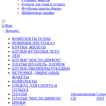
Одежда для дома и отдыха
Футболки,шорты,брюки
Шифоновые шарфы
Каталог
КОМПЛЕКТЫ ОСЕНЬ
НОВИНКИ ПРЕДЗАКАЗ
КУРТКИ, ЖИЛЕТЫ
БЛУЗКИ,ФУТБОЛКИ ЛЕТО
ЛЁН
БЛУЗКИ "МАСЛО-ШИФОН"
ПЛАТЬЯ ШТАПЕЛЬ, ХЛОПОК
БЛУЗКИ,ДЖЕМПЕРЫ,РУБАШКИ
ВЕТРОВКИ, ДЖИНСОВЫЕ
ЖАКЕТЫ
КОМПЛЕКТЫ
ОДЕЖДА ДЛЯ СПОРТА И
ОТДЫХА
ПЛАТЬЯ
Организаторам
Сотру
ПЛАТЬЯ "МАСЛО-ШИФОН"
СП
ОПТ
БРЮКИ