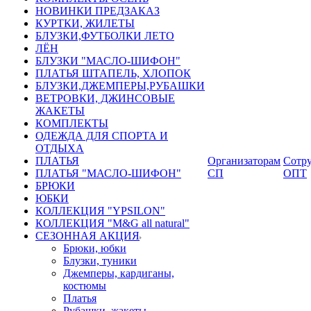
НОВИНКИ ПРЕДЗАКАЗ
КУРТКИ, ЖИЛЕТЫ
БЛУЗКИ,ФУТБОЛКИ ЛЕТО
ЛЁН
БЛУЗКИ "МАСЛО-ШИФОН"
ПЛАТЬЯ ШТАПЕЛЬ, ХЛОПОК
БЛУЗКИ,ДЖЕМПЕРЫ,РУБАШКИ
ВЕТРОВКИ, ДЖИНСОВЫЕ
ЖАКЕТЫ
КОМПЛЕКТЫ
ОДЕЖДА ДЛЯ СПОРТА И
ОТДЫХА
ПЛАТЬЯ
Организаторам
Сотру
ПЛАТЬЯ "МАСЛО-ШИФОН"
СП
ОПТ
БРЮКИ
ЮБКИ
КОЛЛЕКЦИЯ "YPSILON"
КОЛЛЕКЦИЯ "M&G all natural"
СЕЗОННАЯ АКЦИЯ
Брюки, юбки
Блузки, туники
Джемперы, кардиганы,
костюмы
Платья
Рубашки, жакеты