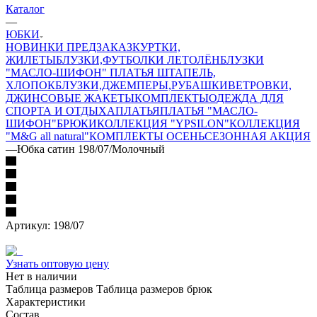
Каталог
—
ЮБКИ
НОВИНКИ ПРЕДЗАКАЗ
КУРТКИ,
ЖИЛЕТЫ
БЛУЗКИ,ФУТБОЛКИ ЛЕТО
ЛЁН
БЛУЗКИ
"МАСЛО-ШИФОН"
ПЛАТЬЯ ШТАПЕЛЬ,
ХЛОПОК
БЛУЗКИ,ДЖЕМПЕРЫ,РУБАШКИ
ВЕТРОВКИ,
ДЖИНСОВЫЕ ЖАКЕТЫ
КОМПЛЕКТЫ
ОДЕЖДА ДЛЯ
СПОРТА И ОТДЫХА
ПЛАТЬЯ
ПЛАТЬЯ "МАСЛО-
ШИФОН"
БРЮКИ
КОЛЛЕКЦИЯ "YPSILON"
КОЛЛЕКЦИЯ
"M&G all natural"
КОМПЛЕКТЫ ОСЕНЬ
СЕЗОННАЯ АКЦИЯ
—
Юбка сатин 198/07/Молочный
Артикул:
198/07
Узнать оптовую цену
Нет в наличии
Таблица размеров
Таблица размеров брюк
Характеристики
Состав