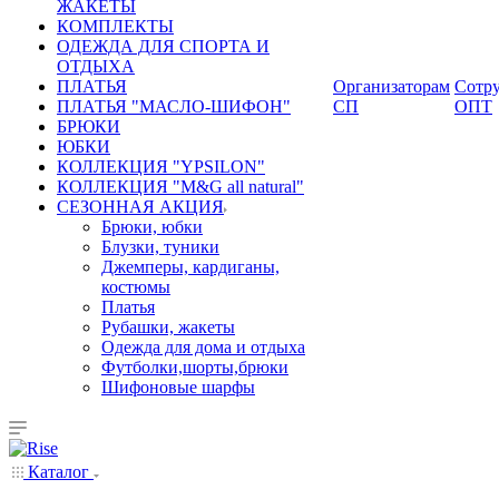
ЖАКЕТЫ
КОМПЛЕКТЫ
ОДЕЖДА ДЛЯ СПОРТА И
ОТДЫХА
ПЛАТЬЯ
Организаторам
Сотру
ПЛАТЬЯ "МАСЛО-ШИФОН"
СП
ОПТ
БРЮКИ
ЮБКИ
КОЛЛЕКЦИЯ "YPSILON"
КОЛЛЕКЦИЯ "M&G all natural"
СЕЗОННАЯ АКЦИЯ
Брюки, юбки
Блузки, туники
Джемперы, кардиганы,
костюмы
Платья
Рубашки, жакеты
Одежда для дома и отдыха
Футболки,шорты,брюки
Шифоновые шарфы
Каталог