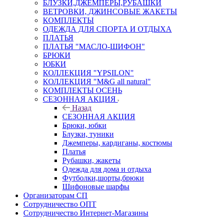
БЛУЗКИ,ДЖЕМПЕРЫ,РУБАШКИ
ВЕТРОВКИ, ДЖИНСОВЫЕ ЖАКЕТЫ
КОМПЛЕКТЫ
ОДЕЖДА ДЛЯ СПОРТА И ОТДЫХА
ПЛАТЬЯ
ПЛАТЬЯ "МАСЛО-ШИФОН"
БРЮКИ
ЮБКИ
КОЛЛЕКЦИЯ "YPSILON"
КОЛЛЕКЦИЯ "M&G all natural"
КОМПЛЕКТЫ ОСЕНЬ
СЕЗОННАЯ АКЦИЯ
Назад
СЕЗОННАЯ АКЦИЯ
Брюки, юбки
Блузки, туники
Джемперы, кардиганы, костюмы
Платья
Рубашки, жакеты
Одежда для дома и отдыха
Футболки,шорты,брюки
Шифоновые шарфы
Организаторам СП
Сотрудничество ОПТ
Сотрудничество Интернет-Магазины