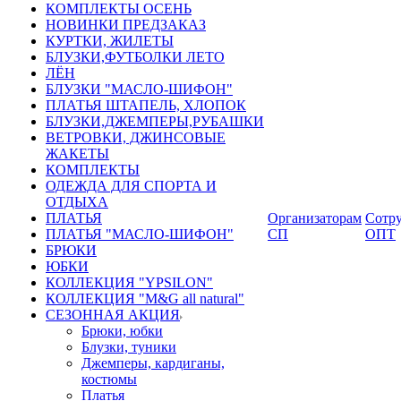
КОМПЛЕКТЫ ОСЕНЬ
НОВИНКИ ПРЕДЗАКАЗ
КУРТКИ, ЖИЛЕТЫ
БЛУЗКИ,ФУТБОЛКИ ЛЕТО
ЛЁН
БЛУЗКИ "МАСЛО-ШИФОН"
ПЛАТЬЯ ШТАПЕЛЬ, ХЛОПОК
БЛУЗКИ,ДЖЕМПЕРЫ,РУБАШКИ
ВЕТРОВКИ, ДЖИНСОВЫЕ
ЖАКЕТЫ
КОМПЛЕКТЫ
ОДЕЖДА ДЛЯ СПОРТА И
ОТДЫХА
ПЛАТЬЯ
Организаторам
Сотру
ПЛАТЬЯ "МАСЛО-ШИФОН"
СП
ОПТ
БРЮКИ
ЮБКИ
КОЛЛЕКЦИЯ "YPSILON"
КОЛЛЕКЦИЯ "M&G all natural"
СЕЗОННАЯ АКЦИЯ
Брюки, юбки
Блузки, туники
Джемперы, кардиганы,
костюмы
Платья