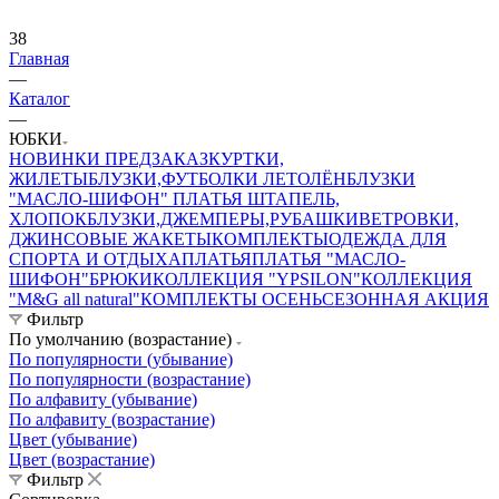
38
Главная
—
Каталог
—
ЮБКИ
НОВИНКИ ПРЕДЗАКАЗ
КУРТКИ,
ЖИЛЕТЫ
БЛУЗКИ,ФУТБОЛКИ ЛЕТО
ЛЁН
БЛУЗКИ
"МАСЛО-ШИФОН"
ПЛАТЬЯ ШТАПЕЛЬ,
ХЛОПОК
БЛУЗКИ,ДЖЕМПЕРЫ,РУБАШКИ
ВЕТРОВКИ,
ДЖИНСОВЫЕ ЖАКЕТЫ
КОМПЛЕКТЫ
ОДЕЖДА ДЛЯ
СПОРТА И ОТДЫХА
ПЛАТЬЯ
ПЛАТЬЯ "МАСЛО-
ШИФОН"
БРЮКИ
КОЛЛЕКЦИЯ "YPSILON"
КОЛЛЕКЦИЯ
"M&G all natural"
КОМПЛЕКТЫ ОСЕНЬ
СЕЗОННАЯ АКЦИЯ
Фильтр
По умолчанию (возрастание)
По популярности (убывание)
По популярности (возрастание)
По алфавиту (убывание)
По алфавиту (возрастание)
Цвет (убывание)
Цвет (возрастание)
Фильтр