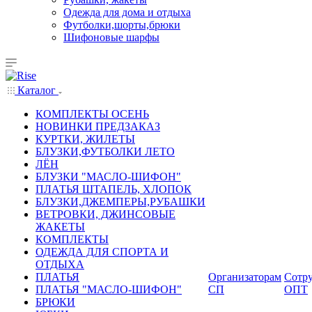
Одежда для дома и отдыха
Футболки,шорты,брюки
Шифоновые шарфы
Каталог
КОМПЛЕКТЫ ОСЕНЬ
НОВИНКИ ПРЕДЗАКАЗ
КУРТКИ, ЖИЛЕТЫ
БЛУЗКИ,ФУТБОЛКИ ЛЕТО
ЛЁН
БЛУЗКИ "МАСЛО-ШИФОН"
ПЛАТЬЯ ШТАПЕЛЬ, ХЛОПОК
БЛУЗКИ,ДЖЕМПЕРЫ,РУБАШКИ
ВЕТРОВКИ, ДЖИНСОВЫЕ
ЖАКЕТЫ
КОМПЛЕКТЫ
ОДЕЖДА ДЛЯ СПОРТА И
ОТДЫХА
ПЛАТЬЯ
Организаторам
Сотру
ПЛАТЬЯ "МАСЛО-ШИФОН"
СП
ОПТ
БРЮКИ