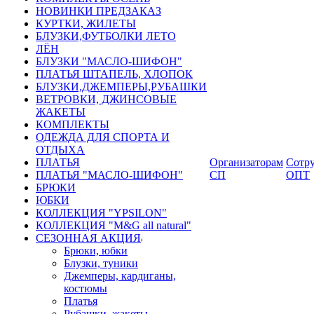
НОВИНКИ ПРЕДЗАКАЗ
КУРТКИ, ЖИЛЕТЫ
БЛУЗКИ,ФУТБОЛКИ ЛЕТО
ЛЁН
БЛУЗКИ "МАСЛО-ШИФОН"
ПЛАТЬЯ ШТАПЕЛЬ, ХЛОПОК
БЛУЗКИ,ДЖЕМПЕРЫ,РУБАШКИ
ВЕТРОВКИ, ДЖИНСОВЫЕ
ЖАКЕТЫ
КОМПЛЕКТЫ
ОДЕЖДА ДЛЯ СПОРТА И
ОТДЫХА
ПЛАТЬЯ
Организаторам
Сотру
ПЛАТЬЯ "МАСЛО-ШИФОН"
СП
ОПТ
БРЮКИ
ЮБКИ
КОЛЛЕКЦИЯ "YPSILON"
КОЛЛЕКЦИЯ "M&G all natural"
СЕЗОННАЯ АКЦИЯ
Брюки, юбки
Блузки, туники
Джемперы, кардиганы,
костюмы
Платья
Рубашки, жакеты