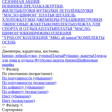
СЕЗОННАЯ АКЦИЯ
НОВИНКИ ПРЕДЗАКАЗ
КУРТКИ,
ЖИЛЕТЫ
БЛУЗКИ,ФУТБОЛКИ ЛЕТО
ЛЁН
БЛУЗКИ
"МАСЛО-ШИФОН"
ПЛАТЬЯ ШТАПЕЛЬ,
ХЛОПОК
БЛУЗКИ,ДЖЕМПЕРЫ,РУБАШКИ
ВЕТРОВКИ,
ДЖИНСОВЫЕ ЖАКЕТЫ
КОМПЛЕКТЫ
ОДЕЖДА ДЛЯ
СПОРТА И ОТДЫХА
ПЛАТЬЯ
ПЛАТЬЯ "МАСЛО-
ШИФОН"
ЮБКИ
БРЮКИ
КОЛЛЕКЦИЯ
"YPSILON"
КОЛЛЕКЦИЯ "M&G all natural"
КОМПЛЕКТЫ
ОСЕНЬ
—
Джемперы, кардиганы, костюмы
Брюки, юбки
Блузки, туники
Платья
Рубашки, жакеты
Одежда
для дома и отдыха
Футболки,шорты,брюки
Шифоновые
шарфы
Фильтр
По умолчанию (возрастание)
По популярности (убывание)
По популярности (возрастание)
По алфавиту (убывание)
По алфавиту (возрастание)
Цвет (убывание)
Цвет (возрастание)
Фильтр
Сортировка