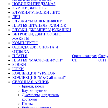
НОВИНКИ ПРЕДЗАКАЗ
КУРТКИ, ЖИЛЕТЫ
БЛУЗКИ,ФУТБОЛКИ ЛЕТО
ЛЁН
БЛУЗКИ "МАСЛО-ШИФОН"
ПЛАТЬЯ ШТАПЕЛЬ, ХЛОПОК
БЛУЗКИ,ДЖЕМПЕРЫ,РУБАШКИ
ВЕТРОВКИ, ДЖИНСОВЫЕ
ЖАКЕТЫ
КОМПЛЕКТЫ
ОДЕЖДА ДЛЯ СПОРТА И
ОТДЫХА
ПЛАТЬЯ
Организаторам
Сотру
ПЛАТЬЯ "МАСЛО-ШИФОН"
СП
ОПТ
БРЮКИ
ЮБКИ
КОЛЛЕКЦИЯ "YPSILON"
КОЛЛЕКЦИЯ "M&G all natural"
СЕЗОННАЯ АКЦИЯ
Брюки, юбки
Блузки, туники
Джемперы, кардиганы,
костюмы
Платья
Рубашки, жакеты