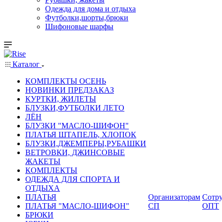
Одежда для дома и отдыха
Футболки,шорты,брюки
Шифоновые шарфы
Каталог
КОМПЛЕКТЫ ОСЕНЬ
НОВИНКИ ПРЕДЗАКАЗ
КУРТКИ, ЖИЛЕТЫ
БЛУЗКИ,ФУТБОЛКИ ЛЕТО
ЛЁН
БЛУЗКИ "МАСЛО-ШИФОН"
ПЛАТЬЯ ШТАПЕЛЬ, ХЛОПОК
БЛУЗКИ,ДЖЕМПЕРЫ,РУБАШКИ
ВЕТРОВКИ, ДЖИНСОВЫЕ
ЖАКЕТЫ
КОМПЛЕКТЫ
ОДЕЖДА ДЛЯ СПОРТА И
ОТДЫХА
ПЛАТЬЯ
Организаторам
Сотру
ПЛАТЬЯ "МАСЛО-ШИФОН"
СП
ОПТ
БРЮКИ