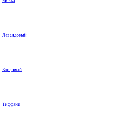
Мокко
Лавандовый
Бордовый
Тиффани