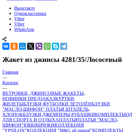
Вконтакте
Одноклассники
Viber
Viber
WhatsApp
Жакет из джинсы 4281/35/Лососевый
Главная
—
Каталог
—
ВЕТРОВКИ, ДЖИНСОВЫЕ ЖАКЕТЫ
НОВИНКИ ПРЕДЗАКАЗ
КУРТКИ,
ЖИЛЕТЫ
БЛУЗКИ,ФУТБОЛКИ ЛЕТО
ЛЁН
БЛУЗКИ
"МАСЛО-ШИФОН"
ПЛАТЬЯ ШТАПЕЛЬ,
ХЛОПОК
БЛУЗКИ,ДЖЕМПЕРЫ,РУБАШКИ
КОМПЛЕКТЫ
О
ДЛЯ СПОРТА И ОТДЫХА
ПЛАТЬЯ
ПЛАТЬЯ "МАСЛО-
ШИФОН"
ЮБКИ
БРЮКИ
КОЛЛЕКЦИЯ
"YPSILON"
КОЛЛЕКЦИЯ "M&G all natural"
КОМПЛЕКТЫ