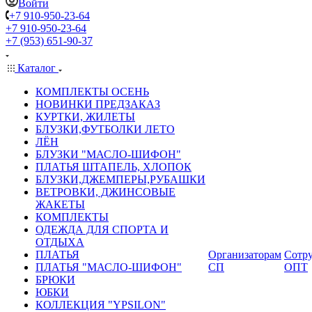
Войти
+7 910-950-23-64
+7 910-950-23-64
+7 (953) 651-90-37
Каталог
КОМПЛЕКТЫ ОСЕНЬ
НОВИНКИ ПРЕДЗАКАЗ
КУРТКИ, ЖИЛЕТЫ
БЛУЗКИ,ФУТБОЛКИ ЛЕТО
ЛЁН
БЛУЗКИ "МАСЛО-ШИФОН"
ПЛАТЬЯ ШТАПЕЛЬ, ХЛОПОК
БЛУЗКИ,ДЖЕМПЕРЫ,РУБАШКИ
ВЕТРОВКИ, ДЖИНСОВЫЕ
ЖАКЕТЫ
КОМПЛЕКТЫ
ОДЕЖДА ДЛЯ СПОРТА И
ОТДЫХА
ПЛАТЬЯ
Организаторам
Сотру
ПЛАТЬЯ "МАСЛО-ШИФОН"
СП
ОПТ
БРЮКИ
ЮБКИ
КОЛЛЕКЦИЯ "YPSILON"