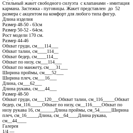
Стильный жакет свободного силуэта с клапанами - имитация
кармана. Застежка - пуговицы. Жакет представлен до 52
размера с акцентом на комфорт для любого типа фигур.
Длина изделия
Размер 48-50 - 63см
Размер 50-52 - 64см.
Рост модели 170 см.
Размер 44-46
Обхват груди, см___114___
Обхват талии, см____114__
Обхват бедер, см____114__
Обхват по низу, см___114___
Обхват по манжету, см___31___
Ширина проймы, см___52___
Ширина плеч, см___16___
Длина, см___62___
Длина рукава, см___44___
Размер 48-50
Обхват груди, см___120___Обхват талии, см_116_____Обхват
бедер, см_116_____Обхват по низу, см__116____Обхват по
низу рукава 16, см______Длина проймы, см_54_____Ширина
плеч, см_16_____Длина, см__64____Длина рукава,
см__44____
Галерея
1/4
—