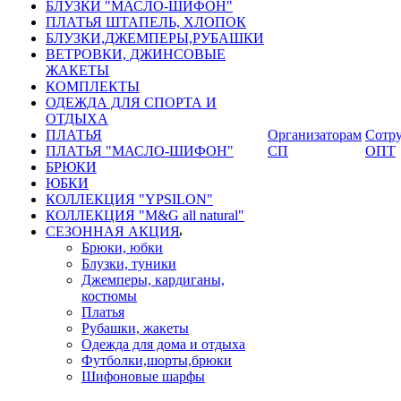
БЛУЗКИ "МАСЛО-ШИФОН"
ПЛАТЬЯ ШТАПЕЛЬ, ХЛОПОК
БЛУЗКИ,ДЖЕМПЕРЫ,РУБАШКИ
ВЕТРОВКИ, ДЖИНСОВЫЕ
ЖАКЕТЫ
КОМПЛЕКТЫ
ОДЕЖДА ДЛЯ СПОРТА И
ОТДЫХА
ПЛАТЬЯ
Организаторам
Сотру
ПЛАТЬЯ "МАСЛО-ШИФОН"
СП
ОПТ
БРЮКИ
ЮБКИ
КОЛЛЕКЦИЯ "YPSILON"
КОЛЛЕКЦИЯ "M&G all natural"
СЕЗОННАЯ АКЦИЯ
Брюки, юбки
Блузки, туники
Джемперы, кардиганы,
костюмы
Платья
Рубашки, жакеты
Одежда для дома и отдыха
Футболки,шорты,брюки
Шифоновые шарфы