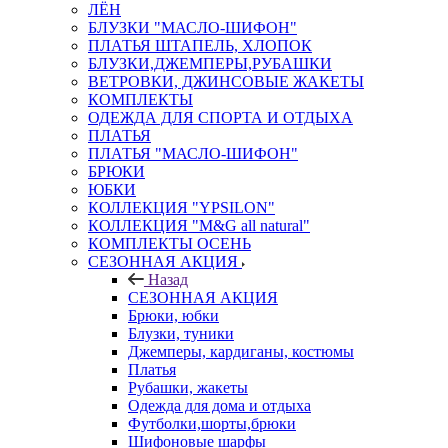
ЛЁН
БЛУЗКИ "МАСЛО-ШИФОН"
ПЛАТЬЯ ШТАПЕЛЬ, ХЛОПОК
БЛУЗКИ,ДЖЕМПЕРЫ,РУБАШКИ
ВЕТРОВКИ, ДЖИНСОВЫЕ ЖАКЕТЫ
КОМПЛЕКТЫ
ОДЕЖДА ДЛЯ СПОРТА И ОТДЫХА
ПЛАТЬЯ
ПЛАТЬЯ "МАСЛО-ШИФОН"
БРЮКИ
ЮБКИ
КОЛЛЕКЦИЯ "YPSILON"
КОЛЛЕКЦИЯ "M&G all natural"
КОМПЛЕКТЫ ОСЕНЬ
СЕЗОННАЯ АКЦИЯ
Назад
СЕЗОННАЯ АКЦИЯ
Брюки, юбки
Блузки, туники
Джемперы, кардиганы, костюмы
Платья
Рубашки, жакеты
Одежда для дома и отдыха
Футболки,шорты,брюки
Шифоновые шарфы