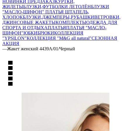
НОВИНКИ ПРЕДЗАКАЗ
КУРТКИ,
ЖИЛЕТЫ
БЛУЗКИ,ФУТБОЛКИ ЛЕТО
ЛЁН
БЛУЗКИ
"МАСЛО-ШИФОН"
ПЛАТЬЯ ШТАПЕЛЬ,
ХЛОПОК
БЛУЗКИ,ДЖЕМПЕРЫ,РУБАШКИ
ВЕТРОВКИ,
ДЖИНСОВЫЕ ЖАКЕТЫ
КОМПЛЕКТЫ
ОДЕЖДА ДЛЯ
СПОРТА И ОТДЫХА
ПЛАТЬЯ
ПЛАТЬЯ "МАСЛО-
ШИФОН"
ЮБКИ
БРЮКИ
КОЛЛЕКЦИЯ
"YPSILON"
КОЛЛЕКЦИЯ "M&G all natural"
СЕЗОННАЯ
АКЦИЯ
—
Жакет женский 4439А/01/Черный