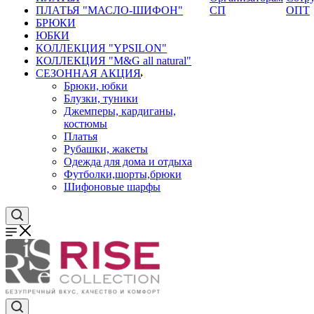
ПЛАТЬЯ "МАСЛО-ШИФОН"
СП
ОПТ
БРЮКИ
ЮБКИ
КОЛЛЕКЦИЯ "YPSILON"
КОЛЛЕКЦИЯ "M&G all natural"
СЕЗОННАЯ АКЦИЯ
Брюки, юбки
Блузки, туники
Джемперы, кардиганы,
костюмы
Платья
Рубашки, жакеты
Одежда для дома и отдыха
Футболки,шорты,брюки
Шифоновые шарфы