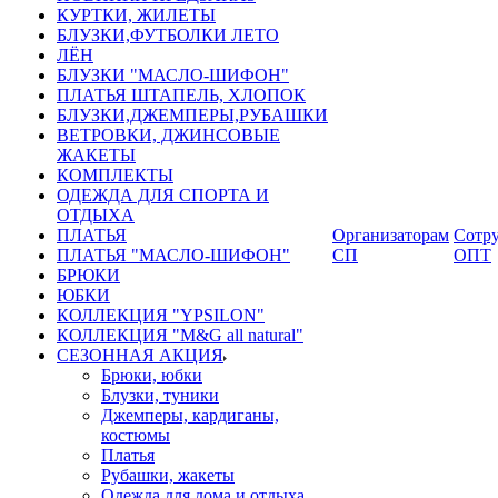
КУРТКИ, ЖИЛЕТЫ
БЛУЗКИ,ФУТБОЛКИ ЛЕТО
ЛЁН
БЛУЗКИ "МАСЛО-ШИФОН"
ПЛАТЬЯ ШТАПЕЛЬ, ХЛОПОК
БЛУЗКИ,ДЖЕМПЕРЫ,РУБАШКИ
ВЕТРОВКИ, ДЖИНСОВЫЕ
ЖАКЕТЫ
КОМПЛЕКТЫ
ОДЕЖДА ДЛЯ СПОРТА И
ОТДЫХА
ПЛАТЬЯ
Организаторам
Сотру
ПЛАТЬЯ "МАСЛО-ШИФОН"
СП
ОПТ
БРЮКИ
ЮБКИ
КОЛЛЕКЦИЯ "YPSILON"
КОЛЛЕКЦИЯ "M&G all natural"
СЕЗОННАЯ АКЦИЯ
Брюки, юбки
Блузки, туники
Джемперы, кардиганы,
костюмы
Платья
Рубашки, жакеты
Одежда для дома и отдыха