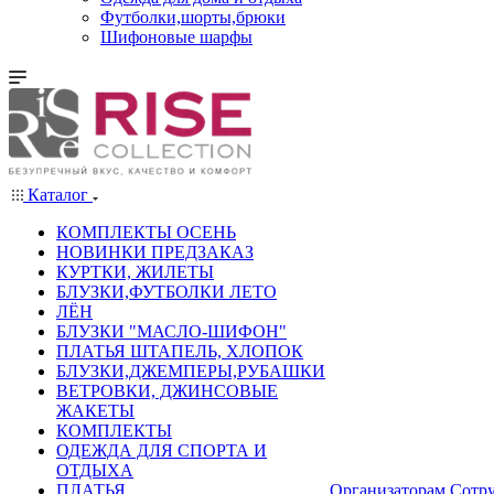
Футболки,шорты,брюки
Шифоновые шарфы
Каталог
КОМПЛЕКТЫ ОСЕНЬ
НОВИНКИ ПРЕДЗАКАЗ
КУРТКИ, ЖИЛЕТЫ
БЛУЗКИ,ФУТБОЛКИ ЛЕТО
ЛЁН
БЛУЗКИ "МАСЛО-ШИФОН"
ПЛАТЬЯ ШТАПЕЛЬ, ХЛОПОК
БЛУЗКИ,ДЖЕМПЕРЫ,РУБАШКИ
ВЕТРОВКИ, ДЖИНСОВЫЕ
ЖАКЕТЫ
КОМПЛЕКТЫ
ОДЕЖДА ДЛЯ СПОРТА И
ОТДЫХА
ПЛАТЬЯ
Организаторам
Сотру