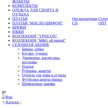
ЖАКЕТЫ
КОМПЛЕКТЫ
ОДЕЖДА ДЛЯ СПОРТА И
ОТДЫХА
ПЛАТЬЯ
Организаторам
Сотру
ПЛАТЬЯ "МАСЛО-ШИФОН"
СП
ОПТ
БРЮКИ
ЮБКИ
КОЛЛЕКЦИЯ "YPSILON"
КОЛЛЕКЦИЯ "M&G all natural"
СЕЗОННАЯ АКЦИЯ
Брюки, юбки
Блузки, туники
Джемперы, кардиганы,
костюмы
Платья
Рубашки, жакеты
Одежда для дома и отдыха
Футболки,шорты,брюки
Шифоновые шарфы
Каталог