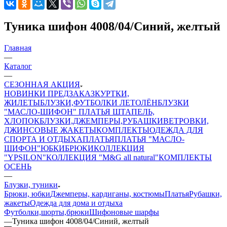
Туника шифон 4008/04/Синий, желтый
Главная
—
Каталог
—
СЕЗОННАЯ АКЦИЯ
НОВИНКИ ПРЕДЗАКАЗ
КУРТКИ,
ЖИЛЕТЫ
БЛУЗКИ,ФУТБОЛКИ ЛЕТО
ЛЁН
БЛУЗКИ
"МАСЛО-ШИФОН"
ПЛАТЬЯ ШТАПЕЛЬ,
ХЛОПОК
БЛУЗКИ,ДЖЕМПЕРЫ,РУБАШКИ
ВЕТРОВКИ,
ДЖИНСОВЫЕ ЖАКЕТЫ
КОМПЛЕКТЫ
ОДЕЖДА ДЛЯ
СПОРТА И ОТДЫХА
ПЛАТЬЯ
ПЛАТЬЯ "МАСЛО-
ШИФОН"
ЮБКИ
БРЮКИ
КОЛЛЕКЦИЯ
"YPSILON"
КОЛЛЕКЦИЯ "M&G all natural"
КОМПЛЕКТЫ
ОСЕНЬ
—
Блузки, туники
Брюки, юбки
Джемперы, кардиганы, костюмы
Платья
Рубашки,
жакеты
Одежда для дома и отдыха
Футболки,шорты,брюки
Шифоновые шарфы
—
Туника шифон 4008/04/Синий, желтый