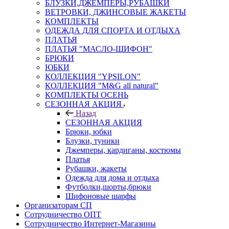
БЛУЗКИ,ДЖЕМПЕРЫ,РУБАШКИ
ВЕТРОВКИ, ДЖИНСОВЫЕ ЖАКЕТЫ
КОМПЛЕКТЫ
ОДЕЖДА ДЛЯ СПОРТА И ОТДЫХА
ПЛАТЬЯ
ПЛАТЬЯ "МАСЛО-ШИФОН"
БРЮКИ
ЮБКИ
КОЛЛЕКЦИЯ "YPSILON"
КОЛЛЕКЦИЯ "M&G all natural"
КОМПЛЕКТЫ ОСЕНЬ
СЕЗОННАЯ АКЦИЯ
Назад
СЕЗОННАЯ АКЦИЯ
Брюки, юбки
Блузки, туники
Джемперы, кардиганы, костюмы
Платья
Рубашки, жакеты
Одежда для дома и отдыха
Футболки,шорты,брюки
Шифоновые шарфы
Организаторам СП
Сотрудничество ОПТ
Сотрудничество Интернет-Магазины