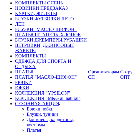
КОМПЛЕКТЫ ОСЕНЬ
НОВИНКИ ПРЕДЗАКАЗ
КУРТКИ, ЖИЛЕТЫ
БЛУЗКИ,ФУТБОЛКИ ЛЕТО
ЛЁН
БЛУЗКИ "МАСЛО-ШИФОН"
ПЛАТЬЯ ШТАПЕЛЬ, ХЛОПОК
БЛУЗКИ,ДЖЕМПЕРЫ,РУБАШКИ
ВЕТРОВКИ, ДЖИНСОВЫЕ
ЖАКЕТЫ
КОМПЛЕКТЫ
ОДЕЖДА ДЛЯ СПОРТА И
ОТДЫХА
ПЛАТЬЯ
Организаторам
Сотру
ПЛАТЬЯ "МАСЛО-ШИФОН"
СП
ОПТ
БРЮКИ
ЮБКИ
КОЛЛЕКЦИЯ "YPSILON"
КОЛЛЕКЦИЯ "M&G all natural"
СЕЗОННАЯ АКЦИЯ
Брюки, юбки
Блузки, туники
Джемперы, кардиганы,
костюмы
Платья