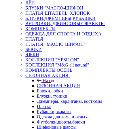
ЛЁН
БЛУЗКИ "МАСЛО-ШИФОН"
ПЛАТЬЯ ШТАПЕЛЬ, ХЛОПОК
БЛУЗКИ,ДЖЕМПЕРЫ,РУБАШКИ
ВЕТРОВКИ, ДЖИНСОВЫЕ ЖАКЕТЫ
КОМПЛЕКТЫ
ОДЕЖДА ДЛЯ СПОРТА И ОТДЫХА
ПЛАТЬЯ
ПЛАТЬЯ "МАСЛО-ШИФОН"
БРЮКИ
ЮБКИ
КОЛЛЕКЦИЯ "YPSILON"
КОЛЛЕКЦИЯ "M&G all natural"
КОМПЛЕКТЫ ОСЕНЬ
СЕЗОННАЯ АКЦИЯ
Назад
СЕЗОННАЯ АКЦИЯ
Брюки, юбки
Блузки, туники
Джемперы, кардиганы, костюмы
Платья
Рубашки, жакеты
Одежда для дома и отдыха
Футболки,шорты,брюки
Шифоновые шарфы