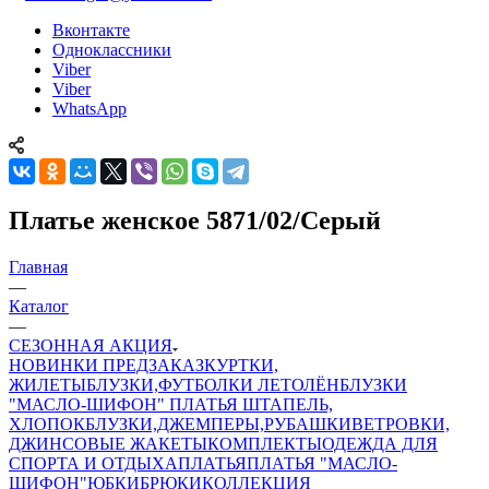
Вконтакте
Одноклассники
Viber
Viber
WhatsApp
Платье женское 5871/02/Серый
Главная
—
Каталог
—
СЕЗОННАЯ АКЦИЯ
НОВИНКИ ПРЕДЗАКАЗ
КУРТКИ,
ЖИЛЕТЫ
БЛУЗКИ,ФУТБОЛКИ ЛЕТО
ЛЁН
БЛУЗКИ
"МАСЛО-ШИФОН"
ПЛАТЬЯ ШТАПЕЛЬ,
ХЛОПОК
БЛУЗКИ,ДЖЕМПЕРЫ,РУБАШКИ
ВЕТРОВКИ,
ДЖИНСОВЫЕ ЖАКЕТЫ
КОМПЛЕКТЫ
ОДЕЖДА ДЛЯ
СПОРТА И ОТДЫХА
ПЛАТЬЯ
ПЛАТЬЯ "МАСЛО-
ШИФОН"
ЮБКИ
БРЮКИ
КОЛЛЕКЦИЯ