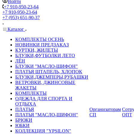
Войти
+7 910-950-23-64
+7 910-950-23-64
+7 (953) 651-90-37
Каталог
КОМПЛЕКТЫ ОСЕНЬ
НОВИНКИ ПРЕДЗАКАЗ
КУРТКИ, ЖИЛЕТЫ
БЛУЗКИ,ФУТБОЛКИ ЛЕТО
ЛЁН
БЛУЗКИ "МАСЛО-ШИФОН"
ПЛАТЬЯ ШТАПЕЛЬ, ХЛОПОК
БЛУЗКИ,ДЖЕМПЕРЫ,РУБАШКИ
ВЕТРОВКИ, ДЖИНСОВЫЕ
ЖАКЕТЫ
КОМПЛЕКТЫ
ОДЕЖДА ДЛЯ СПОРТА И
ОТДЫХА
ПЛАТЬЯ
Организаторам
Сотру
ПЛАТЬЯ "МАСЛО-ШИФОН"
СП
ОПТ
БРЮКИ
ЮБКИ
КОЛЛЕКЦИЯ "YPSILON"