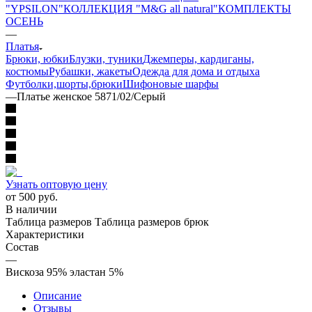
"YPSILON"
КОЛЛЕКЦИЯ "M&G all natural"
КОМПЛЕКТЫ
ОСЕНЬ
—
Платья
Брюки, юбки
Блузки, туники
Джемперы, кардиганы,
костюмы
Рубашки, жакеты
Одежда для дома и отдыха
Футболки,шорты,брюки
Шифоновые шарфы
—
Платье женское 5871/02/Серый
Узнать оптовую цену
от
500 руб.
В наличии
Таблица размеров
Таблица размеров брюк
Характеристики
Состав
—
Вискоза 95% эластан 5%
Описание
Отзывы