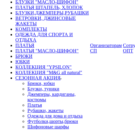
БЛУЗКИ "МАСЛО-ШИФОН"
ПЛАТЬЯ ШТАПЕЛЬ, ХЛОПОК
БЛУЗКИ,ДЖЕМПЕРЫ,РУБАШКИ
ВЕТРОВКИ, ДЖИНСОВЫЕ
ЖАКЕТЫ
КОМПЛЕКТЫ
ОДЕЖДА ДЛЯ СПОРТА И
ОТДЫХА
ПЛАТЬЯ
Организаторам
Сотру
ПЛАТЬЯ "МАСЛО-ШИФОН"
СП
ОПТ
БРЮКИ
ЮБКИ
КОЛЛЕКЦИЯ "YPSILON"
КОЛЛЕКЦИЯ "M&G all natural"
СЕЗОННАЯ АКЦИЯ
Брюки, юбки
Блузки, туники
Джемперы, кардиганы,
костюмы
Платья
Рубашки, жакеты
Одежда для дома и отдыха
Футболки,шорты,брюки
Шифоновые шарфы