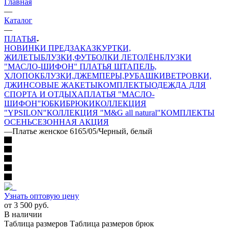
Главная
—
Каталог
—
ПЛАТЬЯ
НОВИНКИ ПРЕДЗАКАЗ
КУРТКИ,
ЖИЛЕТЫ
БЛУЗКИ,ФУТБОЛКИ ЛЕТО
ЛЁН
БЛУЗКИ
"МАСЛО-ШИФОН"
ПЛАТЬЯ ШТАПЕЛЬ,
ХЛОПОК
БЛУЗКИ,ДЖЕМПЕРЫ,РУБАШКИ
ВЕТРОВКИ,
ДЖИНСОВЫЕ ЖАКЕТЫ
КОМПЛЕКТЫ
ОДЕЖДА ДЛЯ
СПОРТА И ОТДЫХА
ПЛАТЬЯ "МАСЛО-
ШИФОН"
ЮБКИ
БРЮКИ
КОЛЛЕКЦИЯ
"YPSILON"
КОЛЛЕКЦИЯ "M&G all natural"
КОМПЛЕКТЫ
ОСЕНЬ
СЕЗОННАЯ АКЦИЯ
—
Платье женское 6165/05/Черный, белый
Узнать оптовую цену
от
3 500 руб.
В наличии
Таблица размеров
Таблица размеров брюк