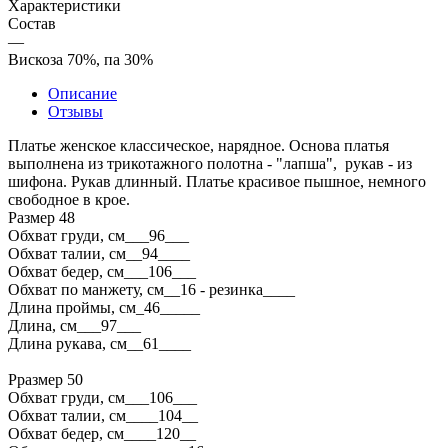
Характеристики
Состав
—
Вискоза 70%, па 30%
Описание
Отзывы
Платье женское классическое, нарядное. Основа платья
выполнена из трикотажного полотна - "лапша", рукав - из
шифона. Рукав длинный. Платье красивое пышное, немного
свободное в крое.
Размер 48
Обхват груди, см___96___
Обхват талии, см__94____
Обхват бедер, см___106___
Обхват по манжету, см__16 - резинка____
Длина проймы, см_46_____
Длина, см___97___
Длина рукава, см__61____
Рразмер 50
Обхват груди, см___106___
Обхват талии, см____104__
Обхват бедер, см____120__