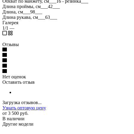
Обхват по манжету, см___16 - резинка___
Длина проймы, см___42___
Длина, см___98___
Длина рукава, см___63___
Галерея
1/1
—
Отзывы
Нет оценок
Оставить отзыв
Загрузка отзывов...
Узнать оптовую цену
от
3 500 руб.
В наличии
Другие модели