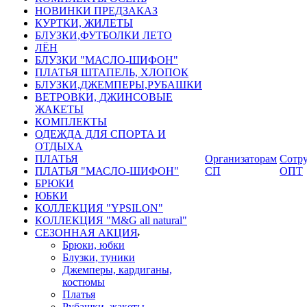
НОВИНКИ ПРЕДЗАКАЗ
КУРТКИ, ЖИЛЕТЫ
БЛУЗКИ,ФУТБОЛКИ ЛЕТО
ЛЁН
БЛУЗКИ "МАСЛО-ШИФОН"
ПЛАТЬЯ ШТАПЕЛЬ, ХЛОПОК
БЛУЗКИ,ДЖЕМПЕРЫ,РУБАШКИ
ВЕТРОВКИ, ДЖИНСОВЫЕ
ЖАКЕТЫ
КОМПЛЕКТЫ
ОДЕЖДА ДЛЯ СПОРТА И
ОТДЫХА
ПЛАТЬЯ
Организаторам
Сотру
ПЛАТЬЯ "МАСЛО-ШИФОН"
СП
ОПТ
БРЮКИ
ЮБКИ
КОЛЛЕКЦИЯ "YPSILON"
КОЛЛЕКЦИЯ "M&G all natural"
СЕЗОННАЯ АКЦИЯ
Брюки, юбки
Блузки, туники
Джемперы, кардиганы,
костюмы
Платья
Рубашки, жакеты