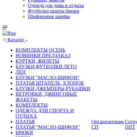
Одежда для дома и отдыха
Футболки,шорты,брюки
Шифоновые шарфы
Каталог
КОМПЛЕКТЫ ОСЕНЬ
НОВИНКИ ПРЕДЗАКАЗ
КУРТКИ, ЖИЛЕТЫ
БЛУЗКИ,ФУТБОЛКИ ЛЕТО
ЛЁН
БЛУЗКИ "МАСЛО-ШИФОН"
ПЛАТЬЯ ШТАПЕЛЬ, ХЛОПОК
БЛУЗКИ,ДЖЕМПЕРЫ,РУБАШКИ
ВЕТРОВКИ, ДЖИНСОВЫЕ
ЖАКЕТЫ
КОМПЛЕКТЫ
ОДЕЖДА ДЛЯ СПОРТА И
ОТДЫХА
ПЛАТЬЯ
Организаторам
Сотру
ПЛАТЬЯ "МАСЛО-ШИФОН"
СП
ОПТ
БРЮКИ