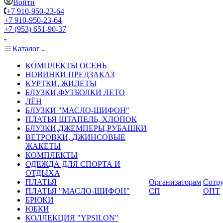
Войти
+7 910-950-23-64
+7 910-950-23-64
+7 (953) 651-90-37
Каталог
КОМПЛЕКТЫ ОСЕНЬ
НОВИНКИ ПРЕДЗАКАЗ
КУРТКИ, ЖИЛЕТЫ
БЛУЗКИ,ФУТБОЛКИ ЛЕТО
ЛЁН
БЛУЗКИ "МАСЛО-ШИФОН"
ПЛАТЬЯ ШТАПЕЛЬ, ХЛОПОК
БЛУЗКИ,ДЖЕМПЕРЫ,РУБАШКИ
ВЕТРОВКИ, ДЖИНСОВЫЕ
ЖАКЕТЫ
КОМПЛЕКТЫ
ОДЕЖДА ДЛЯ СПОРТА И
ОТДЫХА
ПЛАТЬЯ
Организаторам
Сотру
ПЛАТЬЯ "МАСЛО-ШИФОН"
СП
ОПТ
БРЮКИ
ЮБКИ
КОЛЛЕКЦИЯ "YPSILON"