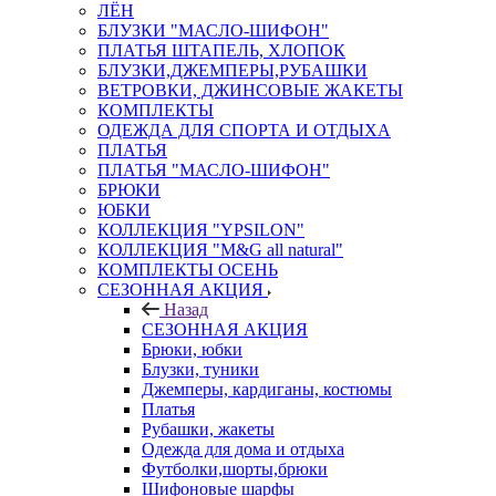
ЛЁН
БЛУЗКИ "МАСЛО-ШИФОН"
ПЛАТЬЯ ШТАПЕЛЬ, ХЛОПОК
БЛУЗКИ,ДЖЕМПЕРЫ,РУБАШКИ
ВЕТРОВКИ, ДЖИНСОВЫЕ ЖАКЕТЫ
КОМПЛЕКТЫ
ОДЕЖДА ДЛЯ СПОРТА И ОТДЫХА
ПЛАТЬЯ
ПЛАТЬЯ "МАСЛО-ШИФОН"
БРЮКИ
ЮБКИ
КОЛЛЕКЦИЯ "YPSILON"
КОЛЛЕКЦИЯ "M&G all natural"
КОМПЛЕКТЫ ОСЕНЬ
СЕЗОННАЯ АКЦИЯ
Назад
СЕЗОННАЯ АКЦИЯ
Брюки, юбки
Блузки, туники
Джемперы, кардиганы, костюмы
Платья
Рубашки, жакеты
Одежда для дома и отдыха
Футболки,шорты,брюки
Шифоновые шарфы