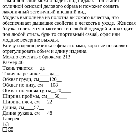
Такой лонгслив можно надеть под пиджак – он станет
отличной основой делового образа и поможет создать
лаконичный эстетичный внешний вид
Модель выполнена из полотна высокого качества, что
обеспечивает дышащие свойства и легкость в уходе. Женская
блузка сочетается практически с любой одеждой и подходит
под любой стиль, будь то спортивный casual, офис или
модные вечерние выходы.
Внизу изделия резинка с фиксаторами, коротые позволяют
отрегулировать объем и длину изделия.
Можно сочетать с брюками 213
Размер 46
Ткань тянется___да___
Талия на резинке____да__
Обхват груди, см____120__
Обхват по низу, см___108___
Обхват по манжету, см__20____
Ширина проймы, см___50___
Ширина плеч, см___22___
Длина, см____57__
Длина рукава, см___48___
Галерея
1/3
—