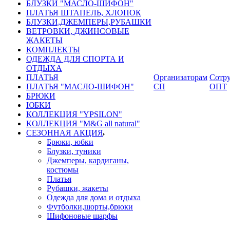
БЛУЗКИ "МАСЛО-ШИФОН"
ПЛАТЬЯ ШТАПЕЛЬ, ХЛОПОК
БЛУЗКИ,ДЖЕМПЕРЫ,РУБАШКИ
ВЕТРОВКИ, ДЖИНСОВЫЕ
ЖАКЕТЫ
КОМПЛЕКТЫ
ОДЕЖДА ДЛЯ СПОРТА И
ОТДЫХА
ПЛАТЬЯ
Организаторам
Сотру
ПЛАТЬЯ "МАСЛО-ШИФОН"
СП
ОПТ
БРЮКИ
ЮБКИ
КОЛЛЕКЦИЯ "YPSILON"
КОЛЛЕКЦИЯ "M&G all natural"
СЕЗОННАЯ АКЦИЯ
Брюки, юбки
Блузки, туники
Джемперы, кардиганы,
костюмы
Платья
Рубашки, жакеты
Одежда для дома и отдыха
Футболки,шорты,брюки
Шифоновые шарфы