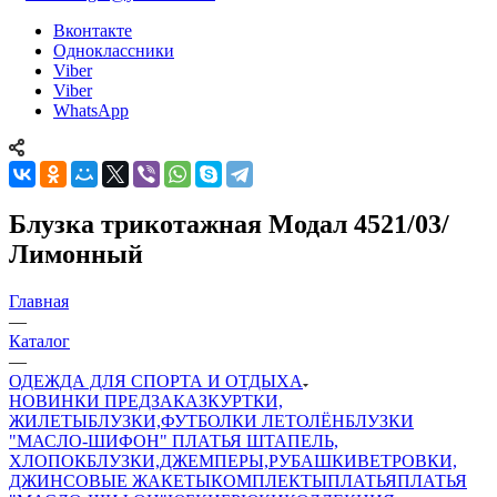
Вконтакте
Одноклассники
Viber
Viber
WhatsApp
Блузка трикотажная Модал 4521/03/
Лимонный
Главная
—
Каталог
—
ОДЕЖДА ДЛЯ СПОРТА И ОТДЫХА
НОВИНКИ ПРЕДЗАКАЗ
КУРТКИ,
ЖИЛЕТЫ
БЛУЗКИ,ФУТБОЛКИ ЛЕТО
ЛЁН
БЛУЗКИ
"МАСЛО-ШИФОН"
ПЛАТЬЯ ШТАПЕЛЬ,
ХЛОПОК
БЛУЗКИ,ДЖЕМПЕРЫ,РУБАШКИ
ВЕТРОВКИ,
ДЖИНСОВЫЕ ЖАКЕТЫ
КОМПЛЕКТЫ
ПЛАТЬЯ
ПЛАТЬЯ