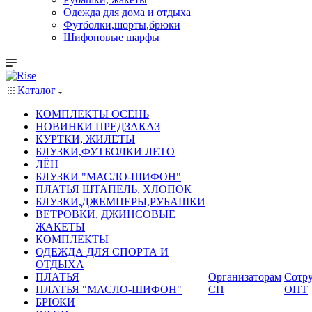
Одежда для дома и отдыха
Футболки,шорты,брюки
Шифоновые шарфы
Каталог
КОМПЛЕКТЫ ОСЕНЬ
НОВИНКИ ПРЕДЗАКАЗ
КУРТКИ, ЖИЛЕТЫ
БЛУЗКИ,ФУТБОЛКИ ЛЕТО
ЛЁН
БЛУЗКИ "МАСЛО-ШИФОН"
ПЛАТЬЯ ШТАПЕЛЬ, ХЛОПОК
БЛУЗКИ,ДЖЕМПЕРЫ,РУБАШКИ
ВЕТРОВКИ, ДЖИНСОВЫЕ
ЖАКЕТЫ
КОМПЛЕКТЫ
ОДЕЖДА ДЛЯ СПОРТА И
ОТДЫХА
ПЛАТЬЯ
Организаторам
Сотру
ПЛАТЬЯ "МАСЛО-ШИФОН"
СП
ОПТ
БРЮКИ