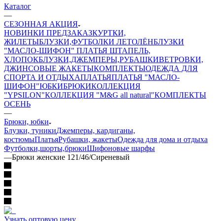
Каталог
—
СЕЗОННАЯ АКЦИЯ
НОВИНКИ ПРЕДЗАКАЗ
КУРТКИ,
ЖИЛЕТЫ
БЛУЗКИ,ФУТБОЛКИ ЛЕТО
ЛЁН
БЛУЗКИ
"МАСЛО-ШИФОН"
ПЛАТЬЯ ШТАПЕЛЬ,
ХЛОПОК
БЛУЗКИ,ДЖЕМПЕРЫ,РУБАШКИ
ВЕТРОВКИ,
ДЖИНСОВЫЕ ЖАКЕТЫ
КОМПЛЕКТЫ
ОДЕЖДА ДЛЯ
СПОРТА И ОТДЫХА
ПЛАТЬЯ
ПЛАТЬЯ "МАСЛО-
ШИФОН"
ЮБКИ
БРЮКИ
КОЛЛЕКЦИЯ
"YPSILON"
КОЛЛЕКЦИЯ "M&G all natural"
КОМПЛЕКТЫ
ОСЕНЬ
—
Брюки, юбки
Блузки, туники
Джемперы, кардиганы,
костюмы
Платья
Рубашки, жакеты
Одежда для дома и отдыха
Футболки,шорты,брюки
Шифоновые шарфы
—
Брюки женские 121/46/Сиреневый
Узнать оптовую цену