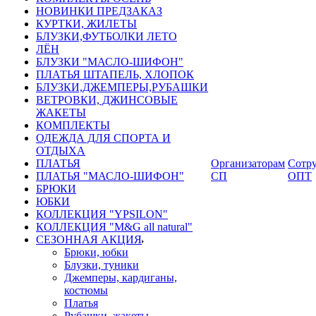
НОВИНКИ ПРЕДЗАКАЗ
КУРТКИ, ЖИЛЕТЫ
БЛУЗКИ,ФУТБОЛКИ ЛЕТО
ЛЁН
БЛУЗКИ "МАСЛО-ШИФОН"
ПЛАТЬЯ ШТАПЕЛЬ, ХЛОПОК
БЛУЗКИ,ДЖЕМПЕРЫ,РУБАШКИ
ВЕТРОВКИ, ДЖИНСОВЫЕ
ЖАКЕТЫ
КОМПЛЕКТЫ
ОДЕЖДА ДЛЯ СПОРТА И
ОТДЫХА
ПЛАТЬЯ
Организаторам
Сотру
ПЛАТЬЯ "МАСЛО-ШИФОН"
СП
ОПТ
БРЮКИ
ЮБКИ
КОЛЛЕКЦИЯ "YPSILON"
КОЛЛЕКЦИЯ "M&G all natural"
СЕЗОННАЯ АКЦИЯ
Брюки, юбки
Блузки, туники
Джемперы, кардиганы,
костюмы
Платья
Рубашки, жакеты