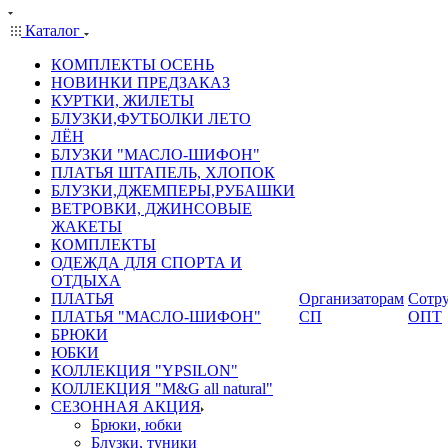
Каталог
КОМПЛЕКТЫ ОСЕНЬ
НОВИНКИ ПРЕДЗАКАЗ
КУРТКИ, ЖИЛЕТЫ
БЛУЗКИ,ФУТБОЛКИ ЛЕТО
ЛЁН
БЛУЗКИ "МАСЛО-ШИФОН"
ПЛАТЬЯ ШТАПЕЛЬ, ХЛОПОК
БЛУЗКИ,ДЖЕМПЕРЫ,РУБАШКИ
ВЕТРОВКИ, ДЖИНСОВЫЕ
ЖАКЕТЫ
КОМПЛЕКТЫ
ОДЕЖДА ДЛЯ СПОРТА И
ОТДЫХА
ПЛАТЬЯ
Организаторам
Сотру
ПЛАТЬЯ "МАСЛО-ШИФОН"
СП
ОПТ
БРЮКИ
ЮБКИ
КОЛЛЕКЦИЯ "YPSILON"
КОЛЛЕКЦИЯ "M&G all natural"
СЕЗОННАЯ АКЦИЯ
Брюки, юбки
Блузки, туники