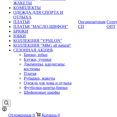
ЖАКЕТЫ
КОМПЛЕКТЫ
ОДЕЖДА ДЛЯ СПОРТА И
ОТДЫХА
ПЛАТЬЯ
Организаторам
Сотру
ПЛАТЬЯ "МАСЛО-ШИФОН"
СП
ОПТ
БРЮКИ
ЮБКИ
КОЛЛЕКЦИЯ "YPSILON"
КОЛЛЕКЦИЯ "M&G all natural"
СЕЗОННАЯ АКЦИЯ
Брюки, юбки
Блузки, туники
Джемперы, кардиганы,
костюмы
Платья
Рубашки, жакеты
Одежда для дома и отдыха
Футболки,шорты,брюки
Шифоновые шарфы
Отложенные
0
Корзина
0