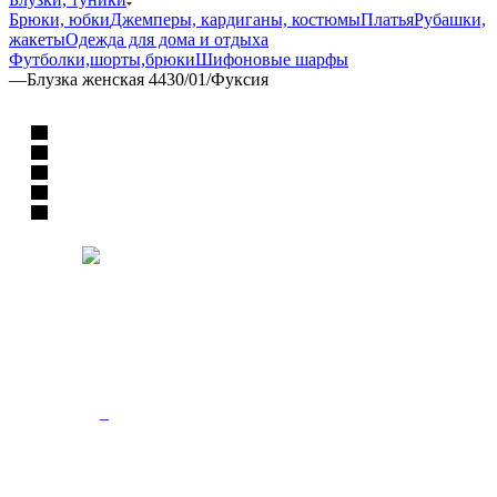
Брюки, юбки
Джемперы, кардиганы, костюмы
Платья
Рубашки,
жакеты
Одежда для дома и отдыха
Футболки,шорты,брюки
Шифоновые шарфы
—
Блузка женская 4430/01/Фуксия