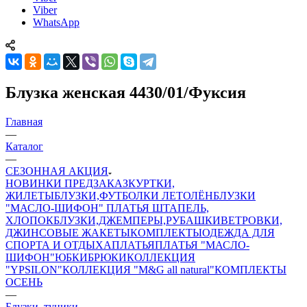
Viber
WhatsApp
Блузка женская 4430/01/Фуксия
Главная
—
Каталог
—
СЕЗОННАЯ АКЦИЯ
НОВИНКИ ПРЕДЗАКАЗ
КУРТКИ,
ЖИЛЕТЫ
БЛУЗКИ,ФУТБОЛКИ ЛЕТО
ЛЁН
БЛУЗКИ
"МАСЛО-ШИФОН"
ПЛАТЬЯ ШТАПЕЛЬ,
ХЛОПОК
БЛУЗКИ,ДЖЕМПЕРЫ,РУБАШКИ
ВЕТРОВКИ,
ДЖИНСОВЫЕ ЖАКЕТЫ
КОМПЛЕКТЫ
ОДЕЖДА ДЛЯ
СПОРТА И ОТДЫХА
ПЛАТЬЯ
ПЛАТЬЯ "МАСЛО-
ШИФОН"
ЮБКИ
БРЮКИ
КОЛЛЕКЦИЯ
"YPSILON"
КОЛЛЕКЦИЯ "M&G all natural"
КОМПЛЕКТЫ
ОСЕНЬ
—
Блузки, туники