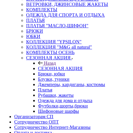
ВЕТРОВКИ, ДЖИНСОВЫЕ ЖАКЕТЫ
КОМПЛЕКТЫ
ОДЕЖДА ДЛЯ СПОРТА И ОТДЫХА
ПЛАТЬЯ
ПЛАТЬЯ "МАСЛО-ШИФОН"
БРЮКИ
ЮБКИ
КОЛЛЕКЦИЯ "YPSILON"
КОЛЛЕКЦИЯ "M&G all natural"
КОМПЛЕКТЫ ОСЕНЬ
СЕЗОННАЯ АКЦИЯ
Назад
СЕЗОННАЯ АКЦИЯ
Брюки, юбки
Блузки, туники
Джемперы, кардиганы, костюмы
Платья
Рубашки, жакеты
Одежда для дома и отдыха
Футболки,шорты,брюки
Шифоновые шарфы
Организаторам СП
Сотрудничество ОПТ
Сотрудничество Интернет-Магазины
Оплата и доставка