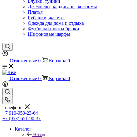
Блузки, туники
Джемперы, кардиганы, костюмы
Платья
Рубашки, жакеты
Одежда для дома и отдыха
Футболки,шорты,брюки
Шифоновые шарфы
Отложенные
0
Корзина
0
Отложенные
0
Корзина
0
Телефоны
+7 910-950-23-64
+7 (953) 651-90-37
Каталог
Назад