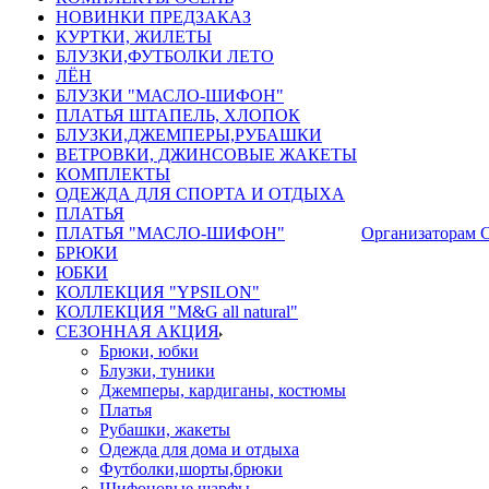
НОВИНКИ ПРЕДЗАКАЗ
КУРТКИ, ЖИЛЕТЫ
БЛУЗКИ,ФУТБОЛКИ ЛЕТО
ЛЁН
БЛУЗКИ "МАСЛО-ШИФОН"
ПЛАТЬЯ ШТАПЕЛЬ, ХЛОПОК
БЛУЗКИ,ДЖЕМПЕРЫ,РУБАШКИ
ВЕТРОВКИ, ДЖИНСОВЫЕ ЖАКЕТЫ
КОМПЛЕКТЫ
ОДЕЖДА ДЛЯ СПОРТА И ОТДЫХА
ПЛАТЬЯ
ПЛАТЬЯ "МАСЛО-ШИФОН"
Организаторам 
БРЮКИ
ЮБКИ
КОЛЛЕКЦИЯ "YPSILON"
КОЛЛЕКЦИЯ "M&G all natural"
СЕЗОННАЯ АКЦИЯ
Брюки, юбки
Блузки, туники
Джемперы, кардиганы, костюмы
Платья
Рубашки, жакеты
Одежда для дома и отдыха
Футболки,шорты,брюки
Шифоновые шарфы