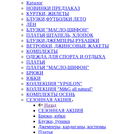
Каталог
НОВИНКИ ПРЕДЗАКАЗ
КУРТКИ, ЖИЛЕТЫ
БЛУЗКИ,ФУТБОЛКИ ЛЕТО
ЛЁН
БЛУЗКИ "МАСЛО-ШИФОН"
ПЛАТЬЯ ШТАПЕЛЬ, ХЛОПОК
БЛУЗКИ,ДЖЕМПЕРЫ,РУБАШКИ
ВЕТРОВКИ, ДЖИНСОВЫЕ ЖАКЕТЫ
КОМПЛЕКТЫ
ОДЕЖДА ДЛЯ СПОРТА И ОТДЫХА
ПЛАТЬЯ
ПЛАТЬЯ "МАСЛО-ШИФОН"
БРЮКИ
ЮБКИ
КОЛЛЕКЦИЯ "YPSILON"
КОЛЛЕКЦИЯ "M&G all natural"
КОМПЛЕКТЫ ОСЕНЬ
СЕЗОННАЯ АКЦИЯ
Назад
СЕЗОННАЯ АКЦИЯ
Брюки, юбки
Блузки, туники
Джемперы, кардиганы, костюмы
Платья