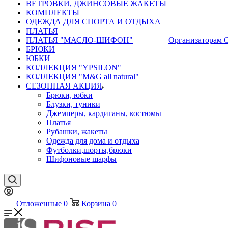
ВЕТРОВКИ, ДЖИНСОВЫЕ ЖАКЕТЫ
КОМПЛЕКТЫ
ОДЕЖДА ДЛЯ СПОРТА И ОТДЫХА
ПЛАТЬЯ
ПЛАТЬЯ "МАСЛО-ШИФОН"
Организаторам 
БРЮКИ
ЮБКИ
КОЛЛЕКЦИЯ "YPSILON"
КОЛЛЕКЦИЯ "M&G all natural"
СЕЗОННАЯ АКЦИЯ
Брюки, юбки
Блузки, туники
Джемперы, кардиганы, костюмы
Платья
Рубашки, жакеты
Одежда для дома и отдыха
Футболки,шорты,брюки
Шифоновые шарфы
Отложенные
0
Корзина
0